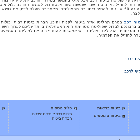
יידית של פוליסת ביטוח רכב אבל אולי בהמשך במידה והרכב יתקע יהיה צורך
שר ניתן להוזיל כמו ביטוח שבר שמשות אשר מכסה נזק לשמשות הרכב כלול אוט
בביטוח מקיף וביטוח צד ג עלותו הממוצעת הינה 50 ₪ וניתן להסיר כיסוי זה מהפוליסה. מאמר זה מעלה לדיון את נו
לצה.
וח רכב
בטרם תחליטו איזה ביטוח לקנות והיכן. חברות ביטוח רבות יכולות 
אם ברצונכם לבדוק שפוליסה מסויימת היא המשתלמת ביותר עליכם לערוך השווא
ם והכיסויים הכלולים בפוליסה. יש אפשרות להוסיף כיסויים לפוליסה באמצעות
טרה להוזיל את הפרמיה.
ים ברכב
יף לרכב
ביטוח בריאות
כלים נוספים
מ
ביטוח רכב אינדקס יצרנים
ביטוחים נוספים
חברות ביטוח