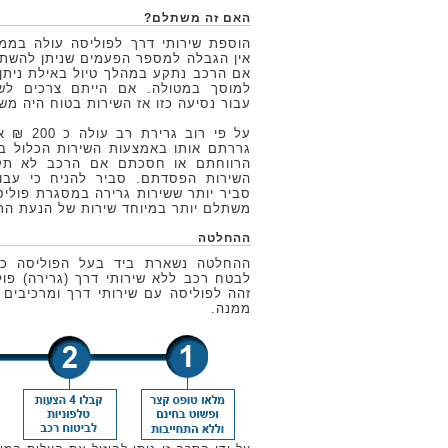
האם זה משתלם?
אין הגבלה למספר הפעמים שניתן להשתמ
אם הרכב נתקע במהלך טיול באילת ניתן 
למוסך במטולה. אם הייתם צרכים ל
עבור נסיעה כזו אז השירות בטוח היה מש
על פי רוב 
גררתם אותו באמצעות השירות הכלול בפ
הרווחתם או חסכתם אם הרכב לא תק
השירות הפסדתם. סביר להניח כי עבו
סביר יותר ששירות גרירה במסגרת פוליס
משתלם יותר במיוחד שירות של הנעת הר
ההחלטה
ההחלטה נשארת ביד בעל הפוליסה כמו
לבטח רכב ללא שירותי דרך (גרירה) פו
זהה לפוליסה עם שירותי דרך ומרכיבים ב
ממנה.