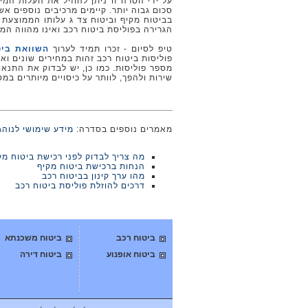
על ידי הסרה זו ניתן להוזיל את העלות המ
סכום גבוה יותר. קיימים מרכיבים נוספים א
הגרירה בפוליסת ביטוח רכב ואינו מהווה המ
טיפ לסיום - זכרו תמיד לערוך
השוואת ביט
פוליסות ביטוח רכב זהות במחירים שונים ו
מספר פוליסות. כמו כן, יש לבדוק את התנאי
שירות ולהפך, לוותר על כיסויים מיותרים במ
מאמרים נוספים בסדרה:
מידע שימושי לנוהג
מה צריך לבדוק לפני רכישת ביטוח מק
הנחות ברכישת ביטוח מקיף
מהו ערך קינון בביטוח רכב
דרכים להוזלת פוליסת ביטוח רכב
ביטוח רכב
ביטוח משכנתא
ביטוח אופנוע
ביטוח דירה