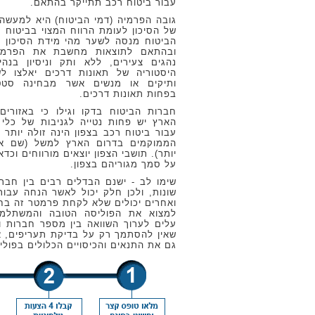
עבור ביטוח רכב תתייקר בהתאם.
גובה הפרמיה (דמי הביטוח) היא למעשה
של הסיכון לעומת הרווח המצוי בביטוח 
הביטוח מנסה לשער מהי מידת הסיכון ש
ובהתאם לתוצאות מחשבת את הפרמיה
נהגים צעירים, ללא ותק וניסיון בנה
היסטוריה של תאונות דרכים יאלצו ל
ותיקים או מנשים אשר מבחינה סטט
בפחות תאונות דרכים.
חברות הביטוח בדקו וגילו כי באזורים
הארץ יש פחות נטייה לגניבות של כלי 
עבור ביטוח רכב בצפון הינה זולה יותר
הממוקמים בדרום הארץ למשל (שם אח
יותר). תושבי הצפון יוצאים מורווחים וכ
על סמך מגוריהם בצפון.
שימו לב - ישנם הבדלים רבים בין חברות
שונות, ולכן חלק יכול לאשר הנחה עבור
ואחרים יכולים שלא לקחת פרמטר זה בחש
למצוא את הפוליסה הטובה והמשתלמת
עלים לערוך השוואה בין מספר חברות וזו
שאין להסתמך רק על בדיקת תעריפים, 
גם את התנאים והכיסויים הכלולים בפולי