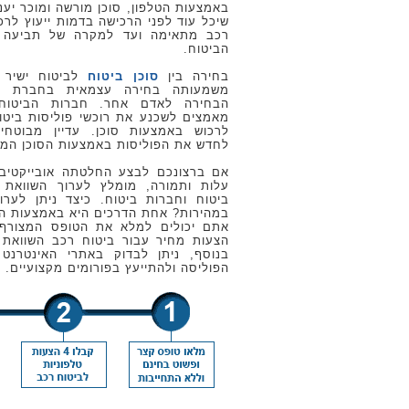
באמצעות הטלפון, סוכן מורשה ומוכר יענ
שיכל עוד לפני הרכישה בדמות ייעוץ לרכ
רכב מתאימה ועד למקרה של תביעה ב
הביטוח.
בחירה בין
סוכן ביטוח
לביטוח ישיר 
משמעותה בחירה עצמאית בחברת ב
הבחירה לאדם אחר. חברות הביטוח
מאמצים לשכנע את רוכשי פוליסות ביטוח
לרכוש באמצעות סוכן. עדיין מבוטחי
לחדש את הפוליסות באמצעות הסוכן המו
אם ברצונכם לבצע החלטתה אובייקטיב
עלות ותמורה, מומלץ לערוך השוואת מ
ביטוח וחברות ביטוח. כיצד ניתן לערו
במהירות? אחת הדרכים היא באמצעות הא
הצעות מחיר עבור ביטוח רכב השוואת מ
בנוסף, ניתן לבדוק באתרי האינטרנט
הפוליסה ולהתייעץ בפורומים מקצועיים.