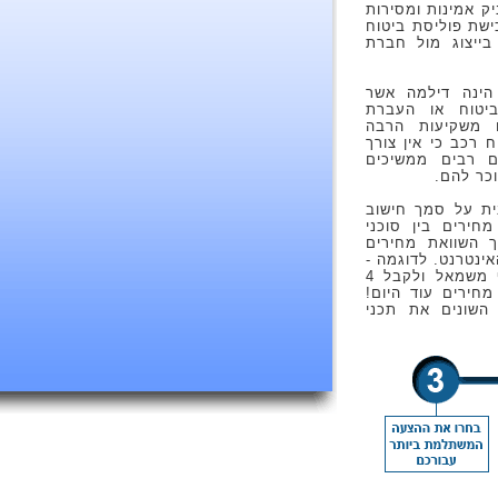
יק אמינות ומסירות
ישת פוליסת ביטוח
ייצוג מול חברת
הינה דילמה אשר
יטוח או העברת
 משקיעות הרבה
 רכב כי אין צורך
ם רבים ממשיכים
כר להם.
ית על סמך חישוב
חירים בין סוכני
ך השוואת מחירים
ינטרנט. לדוגמה -
אתם יכולים למלא את הטופס המצורף משמאל ולקבל 4
חירים עוד היום!
 השונים את תכני