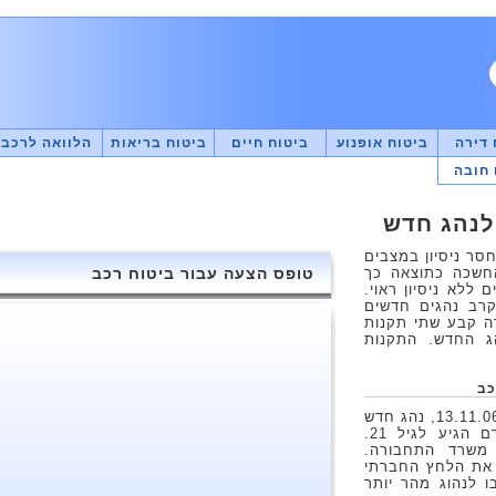
 דירה
ביטוח אופנוע
ביטוח חיים
ביטוח בריאות
הלוואה לרכב
 חובה
לנהג חדש
חסר ניסיון במצבים
החשכה כתוצאה כך
טופס הצעה עבור ביטוח רכב
 ללא ניסיון ראוי.
רב נהגים חדשים
ה קבע שתי תקנות
ג החדש. התקנות
כב
על פי תקנות נהג חדש שהתעדכנו ביום 13.11.06, נהג חדש
יכול להסיע עד שני נוסעים ברכבו טרם הגיע לגיל 21.
משרד התחבורה.
 את הלחץ החברתי
ם בו לנהוג מהר יותר