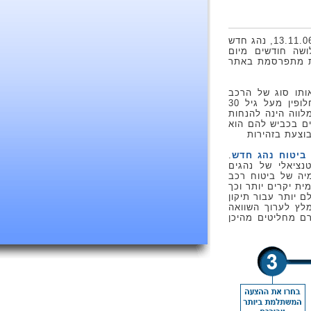
על פי תקנות נהג חדש שהתעדכנו ביום 13.11.06, נהג חדש
שה חודשים מיום
נת מתפרסמת באתר
אותו סוג של הרכב
חמש שנים לפחות ומעל גיל 24 או לחלופין מעל גיל 30
רת המלווה הינה להנחות
ים בכביש להם הוא
וצעת בזהירות
ביטוח נהג חדש
.
נציאלי של נהגים
יה של ביטוח רכב
ת יקרים יותר וכך
 יותר עבור תיקון
מלץ לערוך השוואה
רם מחליטים מהיכן